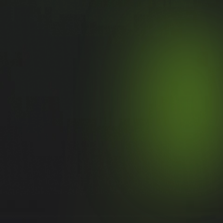
Jak zatrudniamy?
W Ekipie IT stale szukamy nowych talentów. Twarde
kompetencje są dla nas równie ważne, co otwartość
umysłu oraz zdolności adaptacyjne. Poznaj szczegóły
procesu rekrutacyjnego i dołącz do międzynarodowej Ekipy
IT Leroy Merlin.
Dowiedz się więcej