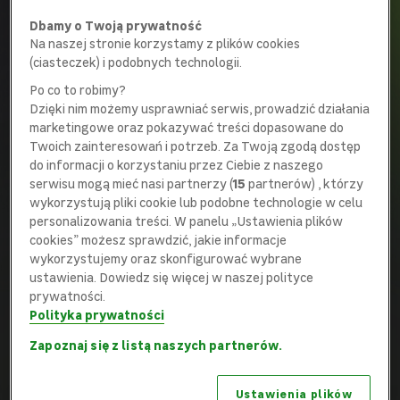
Resetuj filtry
Dbamy o Twoją prywatność
Na naszej stronie korzystamy z plików cookies
Szukaj
(ciasteczek) i podobnych technologii.
Po co to robimy?
Pokaż wszystkie oferty
Dzięki nim możemy usprawniać serwis, prowadzić działania
marketingowe oraz pokazywać treści dopasowane do
Twoich zainteresowań i potrzeb. Za Twoją zgodą dostęp
do informacji o korzystaniu przez Ciebie z naszego
Wszystkie oferty
serwisu mogą mieć nasi partnerzy (
15
partnerów) , którzy
wykorzystują pliki cookie lub podobne technologie w celu
Znaleziono
3
oferty
personalizowania treści. W panelu „Ustawienia plików
cookies” możesz sprawdzić, jakie informacje
wykorzystujemy oraz skonfigurować wybrane
ustawienia. Dowiedz się więcej w naszej polityce
Menedżer / Menedżerka rozwoju
prywatności.
platformy
Polityka prywatności
PLATFORMY DIGITAL
Zapoznaj się z listą naszych partnerów.
hybrydowo
WARSZAWA CENTRALA
Ustawienia plików