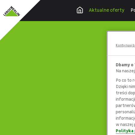
Aktualne oferty
P
Kontynuuj b
Dbamy o
Na naszej
Po co to 
Dzięki ni
treści do
informacj
partnerów
personali
informacj
w naszej 
Polityka