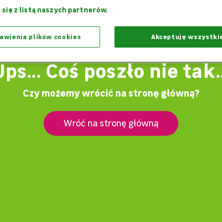
 się z listą naszych partnerów.
awienia plików cookies
Akceptuję wszystki
Ups... Coś poszło nie tak..
Czy możemy wrócić na stronę główną?
Wróć na stronę główną