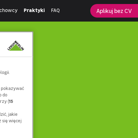
chowcy
Praktyki
FAQ
Aplikuj bez CV
ogii.
az pokazywać
p do
rzy (
15
ić, jakie
się więcej