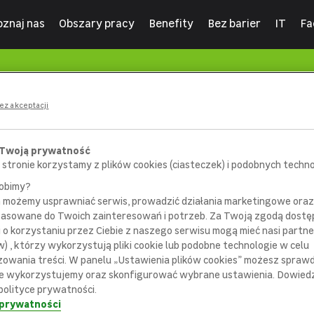
oznaj nas
Obszary pracy
Benefity
Bez barier
IT
Fa
ez akceptacji
 Twoją prywatność
 stronie korzystamy z plików cookies (ciasteczek) i podobnych technol
robimy?
m możemy usprawniać serwis, prowadzić działania marketingowe or
pasowane do Twoich zainteresowań i potrzeb. Za Twoją zgodą dostę
i o korzystaniu przez Ciebie z naszego serwisu mogą mieć nasi partne
) , którzy wykorzystują pliki cookie lub podobne technologie w celu
404
zowania treści. W panelu „Ustawienia plików cookies” możesz sprawdz
e wykorzystujemy oraz skonfigurować wybrane ustawienia. Dowiedz 
polityce prywatności.
 prywatności