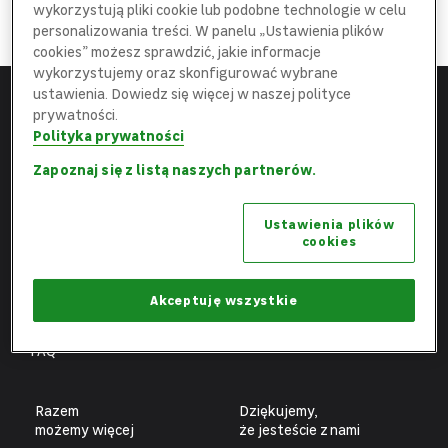
DOŁĄCZ
wykorzystują pliki cookie lub podobne technologie w celu
do najlepszej
Ekipy
personalizowania treści. W panelu „Ustawienia plików
cookies” możesz sprawdzić, jakie informacje
wykorzystujemy oraz skonfigurować wybrane
ustawienia. Dowiedz się więcej w naszej polityce
prywatności.
Menu
Leroy Merlin
Polityka prywatności
Strona główna
leroymerlin.pl
Zapoznaj się z listą naszych partnerów.
Aktualne oferty
Fundacja Leroy Merlin
Ustawienia plików
Poznaj nas
Biuro prasowe
cookies
Obszary pracy
Ochrona danych osobowych
Benefity
Ustawienia plików cookies
Akceptuję wszystkie
Fachowcy
FAQ
Razem
Dziękujemy,
możemy więcej
że jesteście z nami