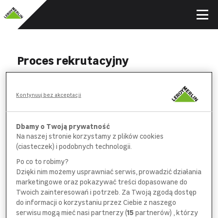
Proces rekrutacyjny
WYPEŁNIJ
Kontynuuj bez akceptacji
formularz aplikacyjny i *obowiązkową
ankietę na wybranych stanowiskach
Dbamy o Twoją prywatność
Na naszej stronie korzystamy z plików cookies
POROZMAWIAJ
(ciasteczek) i podobnych technologii.
z pracownikiem
działu rekrutacji
Po co to robimy?
Dzięki nim możemy usprawniać serwis, prowadzić działania
SPOTKAJ SIĘ
marketingowe oraz pokazywać treści dopasowane do
z bezpośrednim
przełożonym
Twoich zainteresowań i potrzeb. Za Twoją zgodą dostęp
do informacji o korzystaniu przez Ciebie z naszego
serwisu mogą mieć nasi partnerzy (
15
partnerów) , którzy