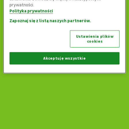
prywatności.
Polityka prywatności
Zapoznaj się z listą naszych partnerów.
Ups... Coś poszło nie tak...
Ustawienia plików
Czy możemy wrócić na stronę główną?
cookies
Wróć na stronę główną
Akceptuję wszystkie