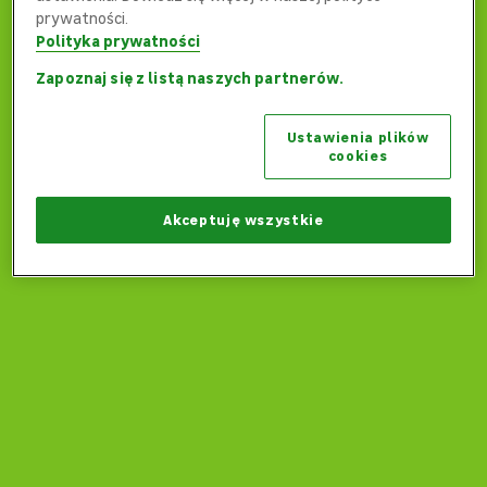
prywatności.
Polityka prywatności
Zapoznaj się z listą naszych partnerów.
Ups... Coś poszło nie tak...
Ustawienia plików
Czy możemy wrócić na stronę główną?
cookies
Wróć na stronę główną
Akceptuję wszystkie