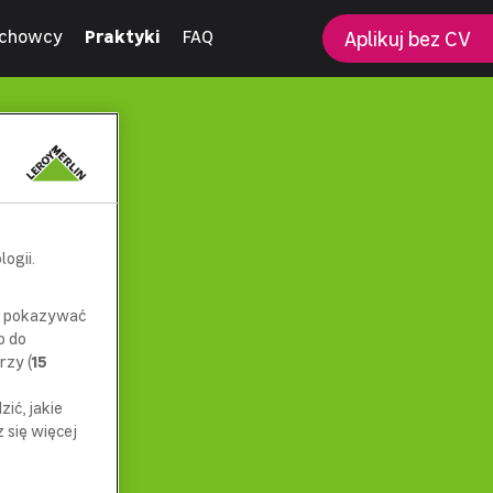
chowcy
Praktyki
FAQ
Aplikuj bez CV
ogii.
az pokazywać
p do
rzy (
15
ić, jakie
się więcej