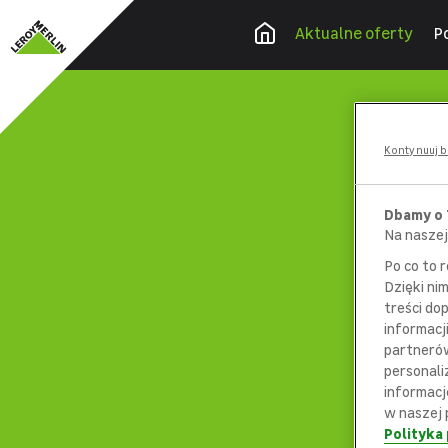
Aktualne oferty
P
Kontynuuj b
Dbamy o
Na naszej
Po co to 
Dzięki ni
treści do
informacj
partnerów
personali
informacj
w naszej 
Polityka