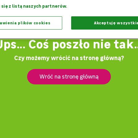
 się z listą naszych partnerów.
awienia plików cookies
Akceptuję wszystki
Ups... Coś poszło nie tak..
Czy możemy wrócić na stronę główną?
Wróć na stronę główną