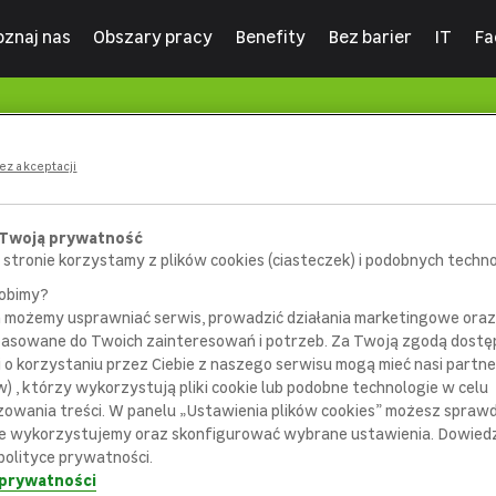
oznaj nas
Obszary pracy
Benefity
Bez barier
IT
Fa
ez akceptacji
 Twoją prywatność
 stronie korzystamy z plików cookies (ciasteczek) i podobnych technol
robimy?
m możemy usprawniać serwis, prowadzić działania marketingowe or
pasowane do Twoich zainteresowań i potrzeb. Za Twoją zgodą dostę
i o korzystaniu przez Ciebie z naszego serwisu mogą mieć nasi partne
) , którzy wykorzystują pliki cookie lub podobne technologie w celu
404
zowania treści. W panelu „Ustawienia plików cookies” możesz sprawdz
e wykorzystujemy oraz skonfigurować wybrane ustawienia. Dowiedz 
polityce prywatności.
 prywatności