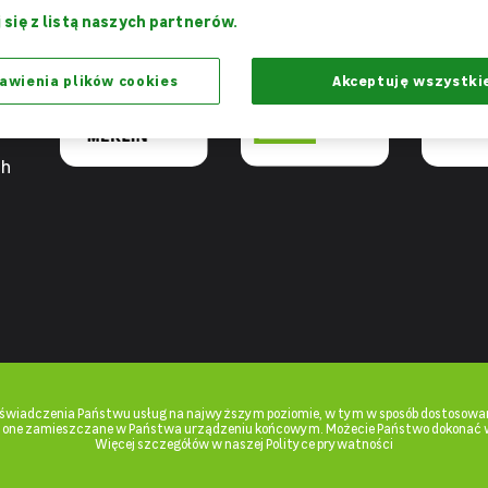
Razem
Dziękujemy,
Projekt 
 się z listą naszych partnerów.
możemy więcej
że jesteście z nami
praca - W
awienia plików cookies
Akceptuję wszystki
ch
u świadczenia Państwu usług na najwyższym poziomie, w tym w sposób dostosowan
ą one zamieszczane w Państwa urządzeniu końcowym. Możecie Państwo dokonać 
Więcej szczegółów w naszej Polityce prywatności