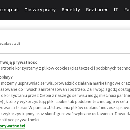
oznaj nas
Obszary pracy
Benefity
Bez barier
IT
Fa
ny
ez akceptacji
 Twoją prywatność
 stronie korzystamy z plików cookies (ciasteczek) i podobnych technol
robimy?
m możemy usprawniać serwis, prowadzić działania marketingowe or
POROZMAWIAJ
SPOTKAJ SIĘ
pasowane do Twoich zainteresowań i potrzeb. Za Twoją zgodą dostę
 pracownikiem
z bezpośrednim
i o korzystaniu przez Ciebie z naszego serwisu mogą mieć nasi partne
ziału rekrutacji
przełożonym
) , którzy wykorzystują pliki cookie lub podobne technologie w celu
zowania treści. W panelu „Ustawienia plików cookies” możesz sprawdz
e wykorzystujemy oraz skonfigurować wybrane ustawienia. Dowiedz 
polityce prywatności.
 prywatności