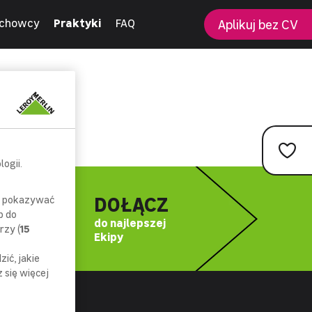
chowcy
Praktyki
FAQ
Aplikuj bez CV
ogii.
DOŁĄCZ
az pokazywać
p do
do najlepszej
rzy (
15
Ekipy
ić, jakie
się więcej