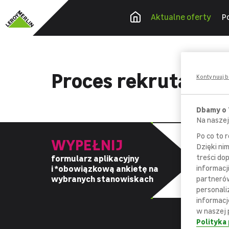
Aktualne oferty
P
Proces rekrutacyj
Kontynuuj b
Dbamy o
Na naszej
Po co to 
WYPEŁNIJ
Dzięki ni
treści do
formularz aplikacyjny
z
i *obowiązkową
ankietę na
informacj
d
wybranych stanowiskach
partnerów
personali
informacj
w naszej 
Polityka