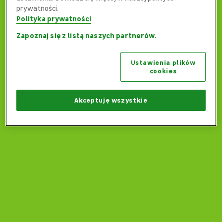
prywatności.
Polityka prywatności
Zapoznaj się z listą naszych partnerów.
Ups... Coś poszło nie tak...
Ustawienia plików
Czy możemy wrócić na stronę główną?
cookies
Wróć na stronę główną
Akceptuję wszystkie