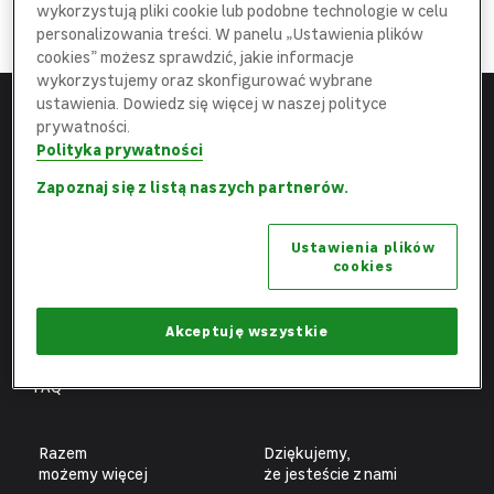
DOŁĄCZ
wykorzystują pliki cookie lub podobne technologie w celu
do najlepszej
Ekipy
personalizowania treści. W panelu „Ustawienia plików
cookies” możesz sprawdzić, jakie informacje
wykorzystujemy oraz skonfigurować wybrane
ustawienia. Dowiedz się więcej w naszej polityce
prywatności.
Menu
Leroy Merlin
Polityka prywatności
Strona główna
leroymerlin.pl
Zapoznaj się z listą naszych partnerów.
Aktualne oferty
Fundacja Leroy Merlin
Ustawienia plików
Poznaj nas
Biuro prasowe
cookies
Obszary pracy
Ochrona danych osobowych
Benefity
Ustawienia plików cookies
Akceptuję wszystkie
Fachowcy
FAQ
Razem
Dziękujemy,
możemy więcej
że jesteście z nami