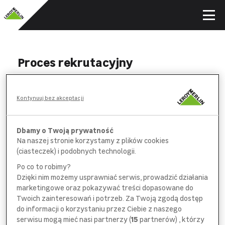
Proces rekrutacyjny
WYPEŁNIJ
Kontynuuj bez akceptacji
formularz aplikacyjny i *obowiązkową
ankietę na wybranych stanowiskach
Dbamy o Twoją prywatność
Na naszej stronie korzystamy z plików cookies
POROZMAWIAJ
(ciasteczek) i podobnych technologii.
z pracownikiem
działu rekrutacji
Po co to robimy?
Dzięki nim możemy usprawniać serwis, prowadzić działania
SPOTKAJ SIĘ
marketingowe oraz pokazywać treści dopasowane do
z bezpośrednim
przełożonym
Twoich zainteresowań i potrzeb. Za Twoją zgodą dostęp
do informacji o korzystaniu przez Ciebie z naszego
serwisu mogą mieć nasi partnerzy (
15
partnerów) , którzy