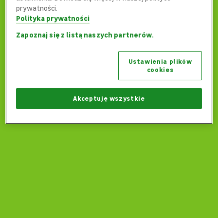
prywatności.
Polityka prywatności
Zapoznaj się z listą naszych partnerów.
Ups... Coś poszło nie tak...
Ustawienia plików
Czy możemy wrócić na stronę główną?
cookies
Wróć na stronę główną
Akceptuję wszystkie