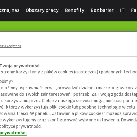
oznaj nas
Obszary pracy
Benefity
Bez barier
IT
Fa
ez akceptacji
 Twoją prywatność
 stronie korzystamy z plików cookies (ciasteczek) i podobnych technol
robimy?
m możemy usprawniać serwis, prowadzić działania marketingowe or
pasowane do Twoich zainteresowań i potrzeb. Za Twoją zgodą dostę
i o korzystaniu przez Ciebie z naszego serwisu mogą mieć nasi partne
) , którzy wykorzystują pliki cookie lub podobne technologie w celu
404
zowania treści. W panelu „Ustawienia plików cookies” możesz sprawdz
e wykorzystujemy oraz skonfigurować wybrane ustawienia. Dowiedz 
polityce prywatności.
 prywatności