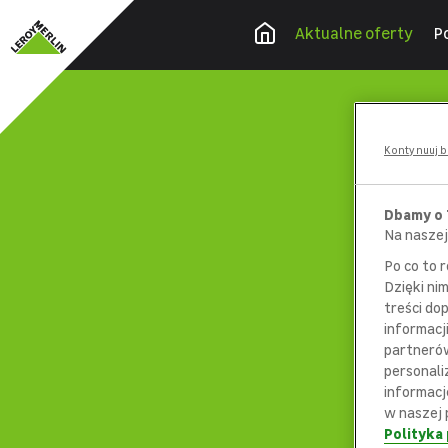
Aktualne oferty
P
Kontynuuj b
Dbamy o
Na naszej
Po co to 
Dzięki ni
treści do
informacj
partnerów
personali
informacj
w naszej 
Polityka