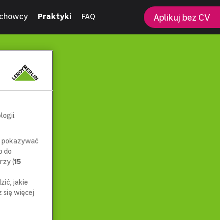
chowcy
Praktyki
FAQ
Aplikuj bez CV
ogii.
az pokazywać
p do
rzy (
15
ić, jakie
się więcej