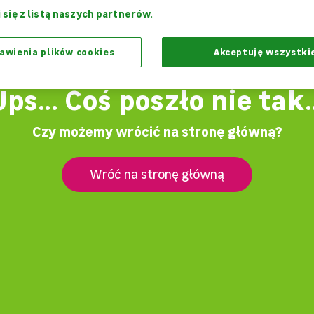
 się z listą naszych partnerów.
awienia plików cookies
Akceptuję wszystki
Ups... Coś poszło nie tak..
Czy możemy wrócić na stronę główną?
Wróć na stronę główną