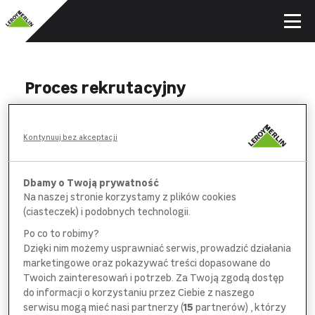
Proces rekrutacyjny
WYPEŁNIJ
Kontynuuj bez akceptacji
formularz aplikacyjny i *obowiązkową
ankietę na wybranych stanowiskach
Dbamy o Twoją prywatność
Na naszej stronie korzystamy z plików cookies
POROZMAWIAJ
(ciasteczek) i podobnych technologii.
z pracownikiem
działu rekrutacji
Po co to robimy?
Dzięki nim możemy usprawniać serwis, prowadzić działania
SPOTKAJ SIĘ
marketingowe oraz pokazywać treści dopasowane do
z bezpośrednim
przełożonym
Twoich zainteresowań i potrzeb. Za Twoją zgodą dostęp
do informacji o korzystaniu przez Ciebie z naszego
serwisu mogą mieć nasi partnerzy (
15
partnerów) , którzy