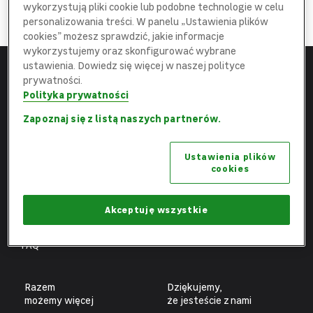
DOŁĄCZ
wykorzystują pliki cookie lub podobne technologie w celu
do najlepszej
Ekipy
personalizowania treści. W panelu „Ustawienia plików
cookies” możesz sprawdzić, jakie informacje
wykorzystujemy oraz skonfigurować wybrane
ustawienia. Dowiedz się więcej w naszej polityce
prywatności.
Menu
Leroy Merlin
Polityka prywatności
Strona główna
leroymerlin.pl
Zapoznaj się z listą naszych partnerów.
Aktualne oferty
Fundacja Leroy Merlin
Ustawienia plików
Poznaj nas
Biuro prasowe
cookies
Obszary pracy
Ochrona danych osobowych
Benefity
Ustawienia plików cookies
Akceptuję wszystkie
Fachowcy
FAQ
Razem
Dziękujemy,
możemy więcej
że jesteście z nami