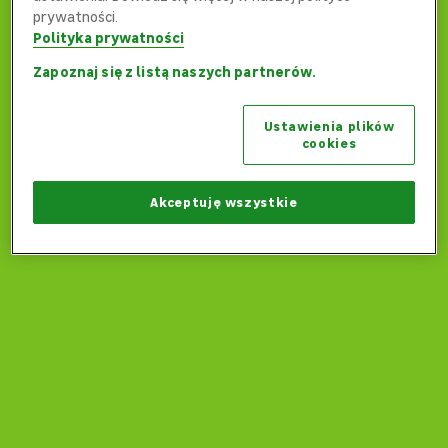
prywatności.
Polityka prywatności
Zapoznaj się z listą naszych partnerów.
Ups... Coś poszło nie tak...
Ustawienia plików
Czy możemy wrócić na stronę główną?
cookies
Wróć na stronę główną
Akceptuję wszystkie