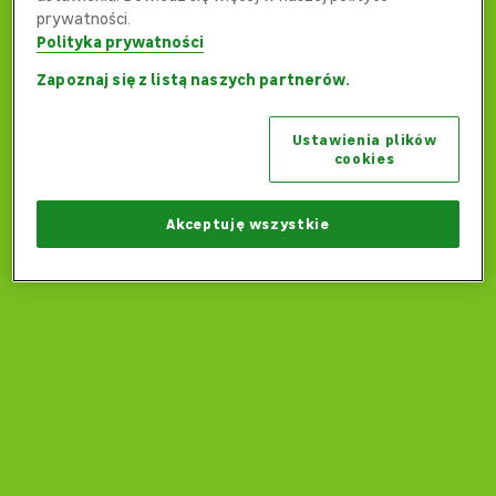
prywatności.
Polityka prywatności
Zapoznaj się z listą naszych partnerów.
Ups... Coś poszło nie tak...
Ustawienia plików
Czy możemy wrócić na stronę główną?
cookies
Wróć na stronę główną
Akceptuję wszystkie