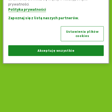
prywatności.
Polityka prywatności
Zapoznaj się z listą naszych partnerów.
Ups... Coś poszło nie tak...
Ustawienia plików
Czy możemy wrócić na stronę główną?
cookies
Wróć na stronę główną
Akceptuję wszystkie