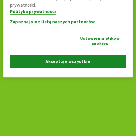
prywatności.
Polityka prywatności
Zapoznaj się z listą naszych partnerów.
Ups... Coś poszło nie tak...
Ustawienia plików
Czy możemy wrócić na stronę główną?
cookies
Wróć na stronę główną
Akceptuję wszystkie