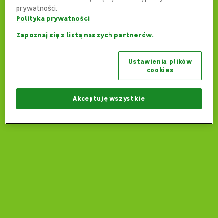
prywatności.
Polityka prywatności
Zapoznaj się z listą naszych partnerów.
Ups... Coś poszło nie tak...
Ustawienia plików
Czy możemy wrócić na stronę główną?
cookies
Wróć na stronę główną
Akceptuję wszystkie