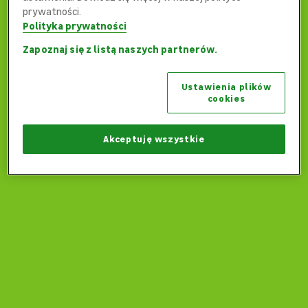
prywatności.
Polityka prywatności
Zapoznaj się z listą naszych partnerów.
Ups... Coś poszło nie tak...
Ustawienia plików
Czy możemy wrócić na stronę główną?
cookies
Wróć na stronę główną
Akceptuję wszystkie