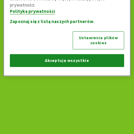
prywatności.
Polityka prywatności
Zapoznaj się z listą naszych partnerów.
Ups... Coś poszło nie tak...
Ustawienia plików
Czy możemy wrócić na stronę główną?
cookies
Wróć na stronę główną
Akceptuję wszystkie