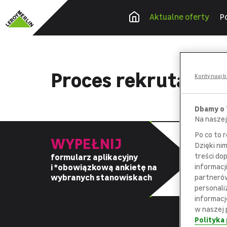
Aktualne oferty
P
Proces rekrutacyj
Kontynuuj b
Dbamy o
Na naszej
Po co to 
WYPEŁNIJ
Dzięki ni
treści do
formularz aplikacyjny
z
i *obowiązkową
ankietę na
informacj
d
wybranych stanowiskach
partnerów
personali
informacj
w naszej 
Polityka