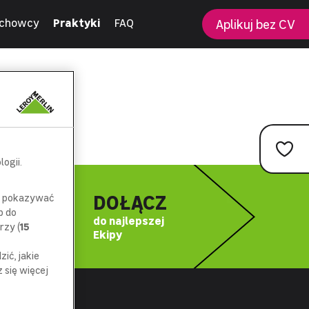
chowcy
Praktyki
FAQ
Aplikuj bez CV
ogii.
DOŁĄCZ
az pokazywać
p do
do najlepszej
rzy (
15
Ekipy
ić, jakie
się więcej