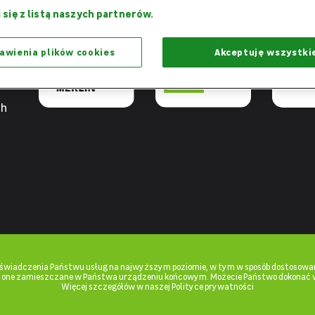
Razem
Dziękujemy,
Projekt 
 się z listą naszych partnerów.
możemy więcej
że jesteście z nami
praca - W
awienia plików cookies
Akceptuję wszystki
ch
u świadczenia Państwu usług na najwyższym poziomie, w tym w sposób dostosowan
ą one zamieszczane w Państwa urządzeniu końcowym. Możecie Państwo dokonać 
Więcej szczegółów w naszej Polityce prywatności