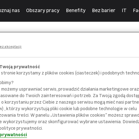
oznaj nas
Obszary pracy
Benefity
Bez barier
IT
Fa
ny
ez akceptacji
 Twoją prywatność
 stronie korzystamy z plików cookies (ciasteczek) i podobnych technol
robimy?
m możemy usprawniać serwis, prowadzić działania marketingowe or
POROZMAWIAJ
SPOTKAJ SIĘ
pasowane do Twoich zainteresowań i potrzeb. Za Twoją zgodą dostę
 pracownikiem
z bezpośrednim
i o korzystaniu przez Ciebie z naszego serwisu mogą mieć nasi partne
ziału rekrutacji
przełożonym
) , którzy wykorzystują pliki cookie lub podobne technologie w celu
zowania treści. W panelu „Ustawienia plików cookies” możesz sprawdz
e wykorzystujemy oraz skonfigurować wybrane ustawienia. Dowiedz 
polityce prywatności.
 prywatności