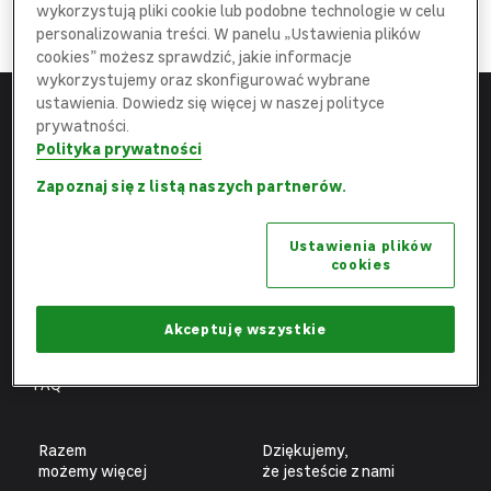
DOŁĄCZ
wykorzystują pliki cookie lub podobne technologie w celu
do najlepszej
Ekipy
personalizowania treści. W panelu „Ustawienia plików
cookies” możesz sprawdzić, jakie informacje
wykorzystujemy oraz skonfigurować wybrane
ustawienia. Dowiedz się więcej w naszej polityce
prywatności.
Menu
Leroy Merlin
Polityka prywatności
Strona główna
leroymerlin.pl
Zapoznaj się z listą naszych partnerów.
Aktualne oferty
Fundacja Leroy Merlin
Ustawienia plików
Poznaj nas
Biuro prasowe
cookies
Obszary pracy
Ochrona danych osobowych
Benefity
Ustawienia plików cookies
Akceptuję wszystkie
Fachowcy
FAQ
Razem
Dziękujemy,
możemy więcej
że jesteście z nami