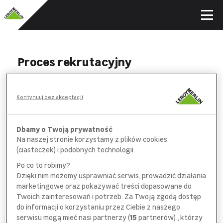
Proces rekrutacyjny
WYPEŁNIJ
Kontynuuj bez akceptacji
formularz aplikacyjny i *obowiązkową
ankietę na wybranych stanowiskach
Dbamy o Twoją prywatność
Na naszej stronie korzystamy z plików cookies
POROZMAWIAJ
(ciasteczek) i podobnych technologii.
z pracownikiem
działu rekrutacji
Po co to robimy?
Dzięki nim możemy usprawniać serwis, prowadzić działania
SPOTKAJ SIĘ
marketingowe oraz pokazywać treści dopasowane do
z bezpośrednim
przełożonym
Twoich zainteresowań i potrzeb. Za Twoją zgodą dostęp
do informacji o korzystaniu przez Ciebie z naszego
serwisu mogą mieć nasi partnerzy (
15
partnerów) , którzy