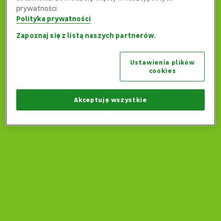
prywatności.
Polityka prywatności
Zapoznaj się z listą naszych partnerów.
Ups... Coś poszło nie tak...
Ustawienia plików
Czy możemy wrócić na stronę główną?
cookies
Wróć na stronę główną
Akceptuję wszystkie