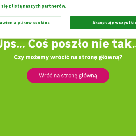
 się z listą naszych partnerów.
awienia plików cookies
Akceptuję wszystki
Ups... Coś poszło nie tak..
Czy możemy wrócić na stronę główną?
Wróć na stronę główną