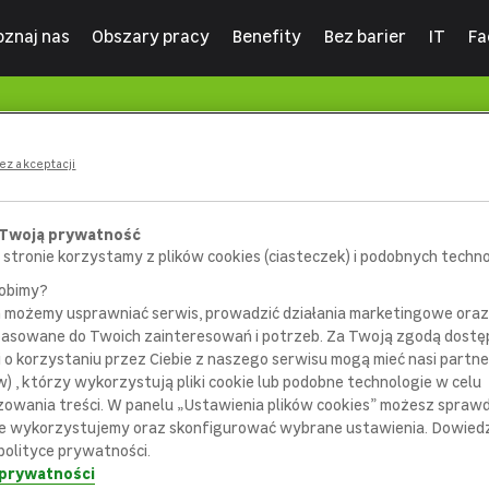
oznaj nas
Obszary pracy
Benefity
Bez barier
IT
Fa
ez akceptacji
 Twoją prywatność
 stronie korzystamy z plików cookies (ciasteczek) i podobnych technol
robimy?
m możemy usprawniać serwis, prowadzić działania marketingowe or
pasowane do Twoich zainteresowań i potrzeb. Za Twoją zgodą dostę
i o korzystaniu przez Ciebie z naszego serwisu mogą mieć nasi partne
) , którzy wykorzystują pliki cookie lub podobne technologie w celu
404
zowania treści. W panelu „Ustawienia plików cookies” możesz sprawdz
e wykorzystujemy oraz skonfigurować wybrane ustawienia. Dowiedz 
polityce prywatności.
 prywatności