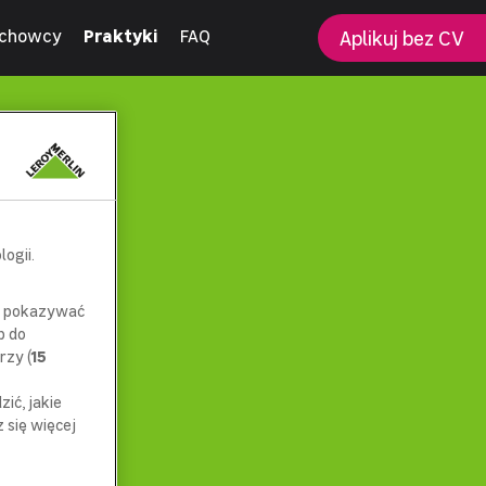
chowcy
Praktyki
FAQ
Aplikuj bez CV
ogii.
az pokazywać
p do
rzy (
15
ić, jakie
się więcej