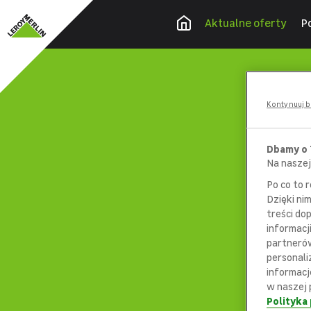
Aktualne oferty
P
Kontynuuj b
Dbamy o
Na naszej
Po co to 
Dzięki ni
treści do
informacj
partnerów
personali
informacj
w naszej 
Polityka