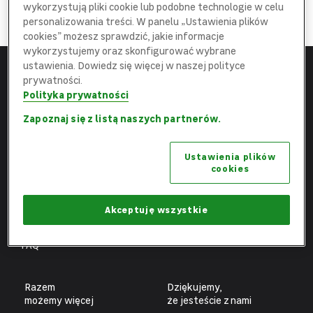
DOŁĄCZ
wykorzystują pliki cookie lub podobne technologie w celu
do najlepszej
Ekipy
personalizowania treści. W panelu „Ustawienia plików
cookies” możesz sprawdzić, jakie informacje
wykorzystujemy oraz skonfigurować wybrane
ustawienia. Dowiedz się więcej w naszej polityce
prywatności.
Menu
Leroy Merlin
Polityka prywatności
Strona główna
leroymerlin.pl
Zapoznaj się z listą naszych partnerów.
Aktualne oferty
Fundacja Leroy Merlin
Ustawienia plików
Poznaj nas
Biuro prasowe
cookies
Obszary pracy
Ochrona danych osobowych
Benefity
Ustawienia plików cookies
Akceptuję wszystkie
Fachowcy
FAQ
Razem
Dziękujemy,
możemy więcej
że jesteście z nami