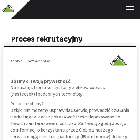
Proces rekrutacyjny
WYPEŁNIJ
Kontynuuj bez akceptacji
formularz aplikacyjny i *obowiązkową
ankietę na wybranych stanowiskach
Dbamy o Twoją prywatność
Na naszej stronie korzystamy z plików cookies
POROZMAWIAJ
(ciasteczek) i podobnych technologii.
z pracownikiem
działu rekrutacji
Po co to robimy?
Dzięki nim możemy usprawniać serwis, prowadzić działania
SPOTKAJ SIĘ
marketingowe oraz pokazywać treści dopasowane do
z bezpośrednim
przełożonym
Twoich zainteresowań i potrzeb. Za Twoją zgodą dostęp
do informacji o korzystaniu przez Ciebie z naszego
serwisu mogą mieć nasi partnerzy (
15
partnerów) , którzy