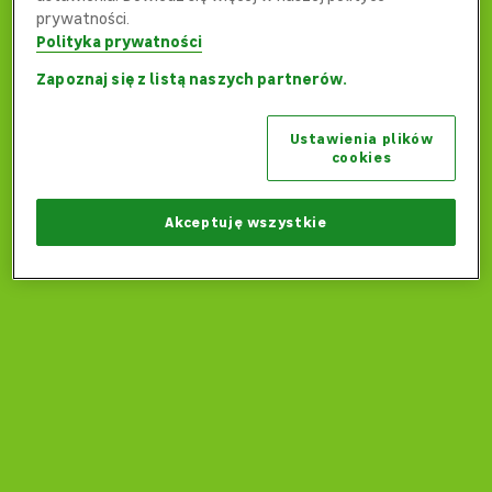
prywatności.
Polityka prywatności
Zapoznaj się z listą naszych partnerów.
Ups... Coś poszło nie tak...
Ustawienia plików
Czy możemy wrócić na stronę główną?
cookies
Wróć na stronę główną
Akceptuję wszystkie