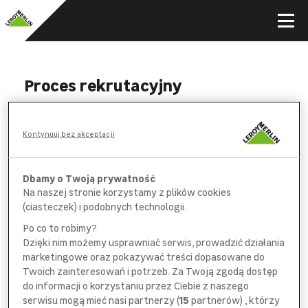
Proces rekrutacyjny
WYPEŁNIJ
Kontynuuj bez akceptacji
formularz aplikacyjny i *obowiązkową
ankietę na wybranych stanowiskach
Dbamy o Twoją prywatność
Na naszej stronie korzystamy z plików cookies
POROZMAWIAJ
(ciasteczek) i podobnych technologii.
z pracownikiem
działu rekrutacji
Po co to robimy?
Dzięki nim możemy usprawniać serwis, prowadzić działania
SPOTKAJ SIĘ
marketingowe oraz pokazywać treści dopasowane do
z bezpośrednim
przełożonym
Twoich zainteresowań i potrzeb. Za Twoją zgodą dostęp
do informacji o korzystaniu przez Ciebie z naszego
serwisu mogą mieć nasi partnerzy (
15
partnerów) , którzy