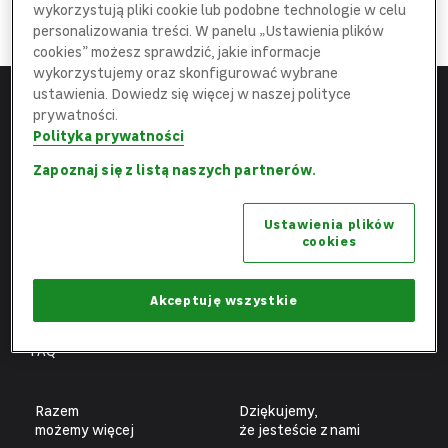
DOŁĄCZ
wykorzystują pliki cookie lub podobne technologie w celu
do najlepszej
Ekipy
personalizowania treści. W panelu „Ustawienia plików
cookies” możesz sprawdzić, jakie informacje
wykorzystujemy oraz skonfigurować wybrane
ustawienia. Dowiedz się więcej w naszej polityce
prywatności.
Menu
Leroy Merlin
Polityka prywatności
Strona główna
leroymerlin.pl
Zapoznaj się z listą naszych partnerów.
Aktualne oferty
Fundacja Leroy Merlin
Ustawienia plików
Poznaj nas
Biuro prasowe
cookies
Obszary pracy
Ochrona danych osobowych
Benefity
Ustawienia plików cookies
Akceptuję wszystkie
Fachowcy
FAQ
Razem
Dziękujemy,
możemy więcej
że jesteście z nami