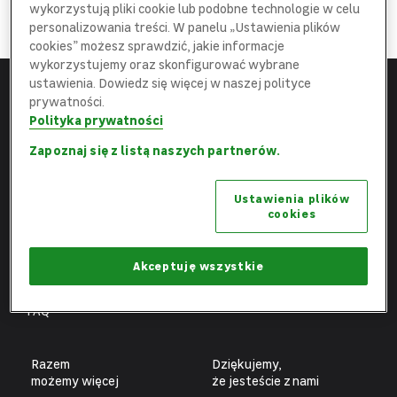
DOŁĄCZ
wykorzystują pliki cookie lub podobne technologie w celu
do najlepszej
Ekipy
personalizowania treści. W panelu „Ustawienia plików
cookies” możesz sprawdzić, jakie informacje
wykorzystujemy oraz skonfigurować wybrane
ustawienia. Dowiedz się więcej w naszej polityce
prywatności.
Menu
Leroy Merlin
Polityka prywatności
Strona główna
leroymerlin.pl
Zapoznaj się z listą naszych partnerów.
Aktualne oferty
Fundacja Leroy Merlin
Ustawienia plików
Poznaj nas
Biuro prasowe
cookies
Obszary pracy
Ochrona danych osobowych
Benefity
Ustawienia plików cookies
Akceptuję wszystkie
Fachowcy
FAQ
Razem
Dziękujemy,
możemy więcej
że jesteście z nami