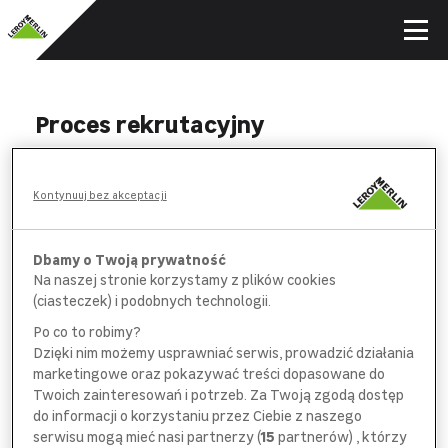
Proces rekrutacyjny
WYPEŁNIJ
Kontynuuj bez akceptacji
formularz aplikacyjny i *obowiązkową
ankietę na wybranych stanowiskach
Dbamy o Twoją prywatność
Na naszej stronie korzystamy z plików cookies
POROZMAWIAJ
(ciasteczek) i podobnych technologii.
z pracownikiem
działu rekrutacji
Po co to robimy?
Dzięki nim możemy usprawniać serwis, prowadzić działania
SPOTKAJ SIĘ
marketingowe oraz pokazywać treści dopasowane do
z bezpośrednim
przełożonym
Twoich zainteresowań i potrzeb. Za Twoją zgodą dostęp
do informacji o korzystaniu przez Ciebie z naszego
serwisu mogą mieć nasi partnerzy (
15
partnerów) , którzy