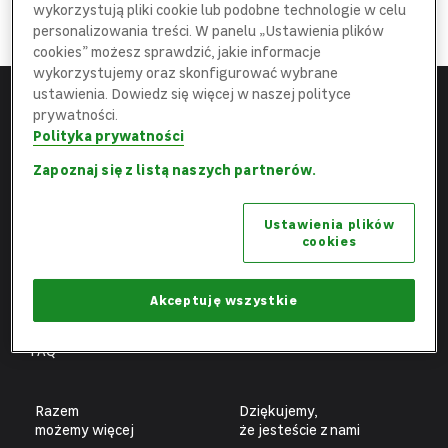
DOŁĄCZ
wykorzystują pliki cookie lub podobne technologie w celu
do najlepszej
Ekipy
personalizowania treści. W panelu „Ustawienia plików
cookies” możesz sprawdzić, jakie informacje
wykorzystujemy oraz skonfigurować wybrane
ustawienia. Dowiedz się więcej w naszej polityce
prywatności.
Menu
Leroy Merlin
Polityka prywatności
Strona główna
leroymerlin.pl
Zapoznaj się z listą naszych partnerów.
Aktualne oferty
Fundacja Leroy Merlin
Ustawienia plików
Poznaj nas
Biuro prasowe
cookies
Obszary pracy
Ochrona danych osobowych
Benefity
Ustawienia plików cookies
Akceptuję wszystkie
Fachowcy
FAQ
Razem
Dziękujemy,
możemy więcej
że jesteście z nami