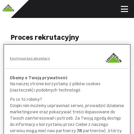
Proces rekrutacyjny
WYPEŁNIJ
Kontynuuj bez akceptacji
formularz aplikacyjny i *obowiązkową
ankietę na wybranych stanowiskach
Dbamy o Twoją prywatność
Na naszej stronie korzystamy z plików cookies
POROZMAWIAJ
(ciasteczek) i podobnych technologii.
z pracownikiem
działu rekrutacji
Po co to robimy?
Dzięki nim możemy usprawniać serwis, prowadzić działania
SPOTKAJ SIĘ
marketingowe oraz pokazywać treści dopasowane do
z bezpośrednim
przełożonym
Twoich zainteresowań i potrzeb. Za Twoją zgodą dostęp
do informacji o korzystaniu przez Ciebie z naszego
serwisu mogą mieć nasi partnerzy (
15
partnerów) , którzy