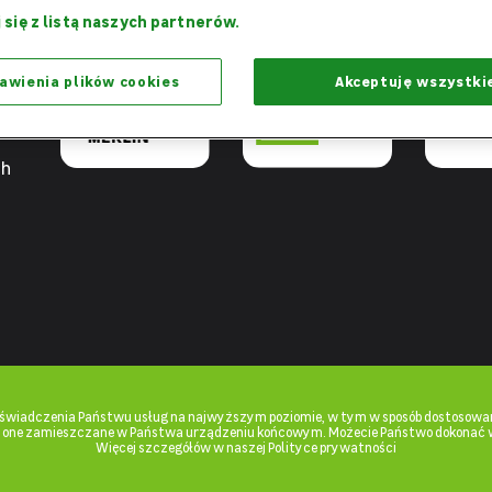
Razem
Dziękujemy,
Projekt 
 się z listą naszych partnerów.
możemy więcej
że jesteście z nami
praca - W
awienia plików cookies
Akceptuję wszystki
ch
u świadczenia Państwu usług na najwyższym poziomie, w tym w sposób dostosowan
ą one zamieszczane w Państwa urządzeniu końcowym. Możecie Państwo dokonać 
Więcej szczegółów w naszej Polityce prywatności