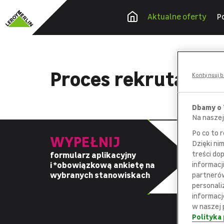
Aktualne oferty
P
Proces rekrutacyj
Kontynuuj b
Dbamy o
Na naszej
Po co to 
WYPEŁNIJ
Dzięki ni
treści do
formularz aplikacyjny
z
i *obowiązkową
ankietę na
informacj
d
wybranych stanowiskach
partnerów
personali
informacj
w naszej 
Polityka