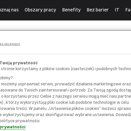
oznaj nas
Obszary pracy
Benefity
Bez barier
IT
Fa
ny
ez akceptacji
 Twoją prywatność
 stronie korzystamy z plików cookies (ciasteczek) i podobnych technol
robimy?
m możemy usprawniać serwis, prowadzić działania marketingowe or
POROZMAWIAJ
SPOTKAJ SIĘ
pasowane do Twoich zainteresowań i potrzeb. Za Twoją zgodą dostę
 pracownikiem
z bezpośrednim
i o korzystaniu przez Ciebie z naszego serwisu mogą mieć nasi partne
ziału rekrutacji
przełożonym
) , którzy wykorzystują pliki cookie lub podobne technologie w celu
zowania treści. W panelu „Ustawienia plików cookies” możesz sprawdz
e wykorzystujemy oraz skonfigurować wybrane ustawienia. Dowiedz 
polityce prywatności.
 prywatności