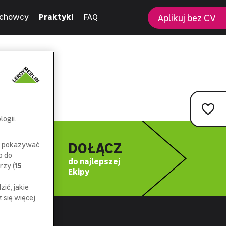
chowcy
Praktyki
FAQ
Aplikuj bez CV
ogii.
DOŁĄCZ
az pokazywać
p do
do najlepszej
rzy (
15
Ekipy
ić, jakie
się więcej