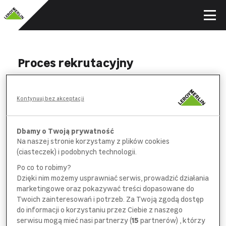
Proces rekrutacyjny
WYPEŁNIJ
Kontynuuj bez akceptacji
formularz aplikacyjny i *obowiązkową
ankietę na wybranych stanowiskach
Dbamy o Twoją prywatność
Na naszej stronie korzystamy z plików cookies
POROZMAWIAJ
(ciasteczek) i podobnych technologii.
z pracownikiem
działu rekrutacji
Po co to robimy?
Dzięki nim możemy usprawniać serwis, prowadzić działania
SPOTKAJ SIĘ
marketingowe oraz pokazywać treści dopasowane do
z bezpośrednim
przełożonym
Twoich zainteresowań i potrzeb. Za Twoją zgodą dostęp
do informacji o korzystaniu przez Ciebie z naszego
serwisu mogą mieć nasi partnerzy (
15
partnerów) , którzy