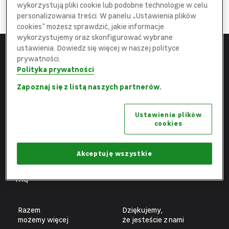
DOŁĄCZ
wykorzystują pliki cookie lub podobne technologie w celu
do najlepszej
Ekipy
personalizowania treści. W panelu „Ustawienia plików
cookies” możesz sprawdzić, jakie informacje
wykorzystujemy oraz skonfigurować wybrane
ustawienia. Dowiedz się więcej w naszej polityce
prywatności.
Menu
Leroy Merlin
Polityka prywatności
Strona główna
leroymerlin.pl
Zapoznaj się z listą naszych partnerów.
Aktualne oferty
Fundacja Leroy Merlin
Ustawienia plików
Poznaj nas
Biuro prasowe
cookies
Obszary pracy
Ochrona danych osobowych
Benefity
Ustawienia plików cookies
Akceptuję wszystkie
Fachowcy
FAQ
Razem
Dziękujemy,
możemy więcej
że jesteście z nami