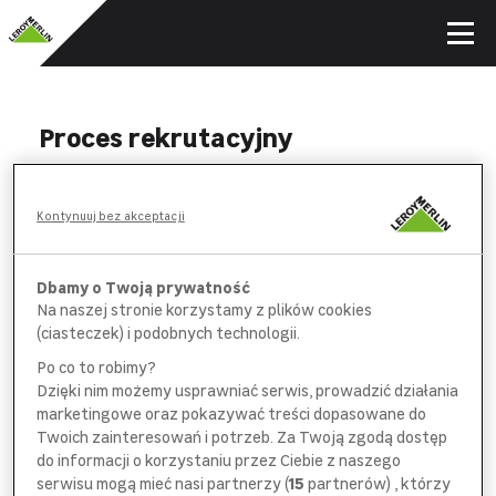
Proces rekrutacyjny
WYPEŁNIJ
Kontynuuj bez akceptacji
formularz aplikacyjny i *obowiązkową
ankietę na wybranych stanowiskach
Dbamy o Twoją prywatność
Na naszej stronie korzystamy z plików cookies
POROZMAWIAJ
(ciasteczek) i podobnych technologii.
z pracownikiem
działu rekrutacji
Po co to robimy?
Dzięki nim możemy usprawniać serwis, prowadzić działania
SPOTKAJ SIĘ
marketingowe oraz pokazywać treści dopasowane do
z bezpośrednim
przełożonym
Twoich zainteresowań i potrzeb. Za Twoją zgodą dostęp
do informacji o korzystaniu przez Ciebie z naszego
serwisu mogą mieć nasi partnerzy (
15
partnerów) , którzy