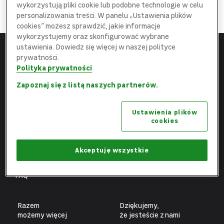
DOŁĄCZ
wykorzystują pliki cookie lub podobne technologie w celu
do najlepszej
Ekipy
personalizowania treści. W panelu „Ustawienia plików
cookies” możesz sprawdzić, jakie informacje
wykorzystujemy oraz skonfigurować wybrane
ustawienia. Dowiedz się więcej w naszej polityce
prywatności.
Menu
Leroy Merlin
Polityka prywatności
Strona główna
leroymerlin.pl
Zapoznaj się z listą naszych partnerów.
Aktualne oferty
Fundacja Leroy Merlin
Ustawienia plików
Poznaj nas
Biuro prasowe
cookies
Obszary pracy
Ochrona danych osobowych
Benefity
Ustawienia plików cookies
Akceptuję wszystkie
Fachowcy
FAQ
Razem
Dziękujemy,
możemy więcej
że jesteście z nami