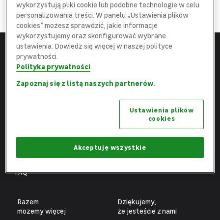
DOŁĄCZ
wykorzystują pliki cookie lub podobne technologie w celu
do najlepszej
Ekipy
personalizowania treści. W panelu „Ustawienia plików
cookies” możesz sprawdzić, jakie informacje
wykorzystujemy oraz skonfigurować wybrane
ustawienia. Dowiedz się więcej w naszej polityce
prywatności.
Menu
Leroy Merlin
Polityka prywatności
Strona główna
leroymerlin.pl
Zapoznaj się z listą naszych partnerów.
Aktualne oferty
Fundacja Leroy Merlin
Ustawienia plików
Poznaj nas
Biuro prasowe
cookies
Obszary pracy
Ochrona danych osobowych
Benefity
Ustawienia plików cookies
Akceptuję wszystkie
Fachowcy
FAQ
Razem
Dziękujemy,
możemy więcej
że jesteście z nami