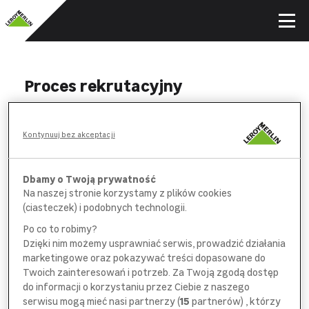
Proces rekrutacyjny
WYPEŁNIJ
Kontynuuj bez akceptacji
formularz aplikacyjny i *obowiązkową
ankietę na wybranych stanowiskach
Dbamy o Twoją prywatność
Na naszej stronie korzystamy z plików cookies
POROZMAWIAJ
(ciasteczek) i podobnych technologii.
z pracownikiem
działu rekrutacji
Po co to robimy?
Dzięki nim możemy usprawniać serwis, prowadzić działania
SPOTKAJ SIĘ
marketingowe oraz pokazywać treści dopasowane do
z bezpośrednim
przełożonym
Twoich zainteresowań i potrzeb. Za Twoją zgodą dostęp
do informacji o korzystaniu przez Ciebie z naszego
serwisu mogą mieć nasi partnerzy (
15
partnerów) , którzy