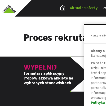
Aktualne oferty
P
Proces rekrutacyj
Kontynuuj b
Dbamy o
Na naszej
Po co to 
WYPEŁNIJ
Dzięki ni
treści do
formularz aplikacyjny
z
i *obowiązkową
ankietę na
informacj
d
wybranych stanowiskach
partnerów
personali
informacj
w naszej 
Polityka