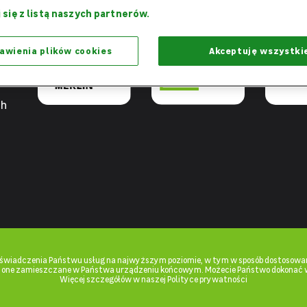
Razem
Dziękujemy,
Projekt 
 się z listą naszych partnerów.
możemy więcej
że jesteście z nami
praca - W
awienia plików cookies
Akceptuję wszystki
ch
u świadczenia Państwu usług na najwyższym poziomie, w tym w sposób dostosowan
ą one zamieszczane w Państwa urządzeniu końcowym. Możecie Państwo dokonać 
Więcej szczegółów w naszej Polityce prywatności