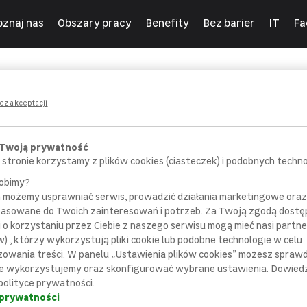
oznaj nas
Obszary pracy
Benefity
Bez barier
IT
Fa
ny
ez akceptacji
 Twoją prywatność
 stronie korzystamy z plików cookies (ciasteczek) i podobnych technol
robimy?
m możemy usprawniać serwis, prowadzić działania marketingowe or
POROZMAWIAJ
SPOTKAJ SIĘ
pasowane do Twoich zainteresowań i potrzeb. Za Twoją zgodą dostę
 pracownikiem
z bezpośrednim
i o korzystaniu przez Ciebie z naszego serwisu mogą mieć nasi partne
ziału rekrutacji
przełożonym
) , którzy wykorzystują pliki cookie lub podobne technologie w celu
zowania treści. W panelu „Ustawienia plików cookies” możesz sprawdz
e wykorzystujemy oraz skonfigurować wybrane ustawienia. Dowiedz 
polityce prywatności.
 prywatności