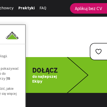
chowcy
Praktyki
FAQ
Aplikuj bez CV
ogii.
DOŁĄCZ
az pokazywać
p do
do najlepszej
rzy (
15
Ekipy
ić, jakie
się więcej