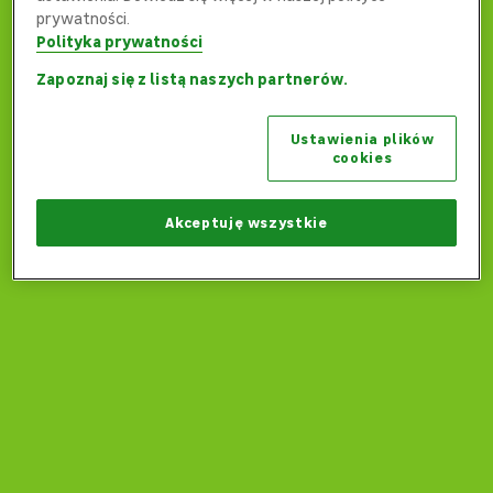
prywatności.
Polityka prywatności
Zapoznaj się z listą naszych partnerów.
Ups... Coś poszło nie tak...
Ustawienia plików
Czy możemy wrócić na stronę główną?
cookies
Wróć na stronę główną
Akceptuję wszystkie