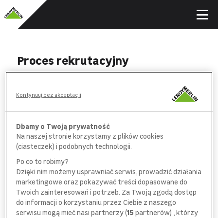
Proces rekrutacyjny
WYPEŁNIJ
Kontynuuj bez akceptacji
formularz aplikacyjny i *obowiązkową
ankietę na wybranych stanowiskach
Dbamy o Twoją prywatność
Na naszej stronie korzystamy z plików cookies
POROZMAWIAJ
(ciasteczek) i podobnych technologii.
z pracownikiem
działu rekrutacji
Po co to robimy?
Dzięki nim możemy usprawniać serwis, prowadzić działania
SPOTKAJ SIĘ
marketingowe oraz pokazywać treści dopasowane do
z bezpośrednim
przełożonym
Twoich zainteresowań i potrzeb. Za Twoją zgodą dostęp
do informacji o korzystaniu przez Ciebie z naszego
serwisu mogą mieć nasi partnerzy (
15
partnerów) , którzy