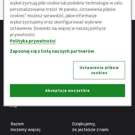
DOŁĄCZ
wykorzystują pliki cookie lub podobne technologie w celu
do najlepszej
Ekipy
personalizowania treści. W panelu „Ustawienia plików
cookies” możesz sprawdzić, jakie informacje
wykorzystujemy oraz skonfigurować wybrane
ustawienia. Dowiedz się więcej w naszej polityce
prywatności.
Menu
Leroy Merlin
Polityka prywatności
Strona główna
leroymerlin.pl
Zapoznaj się z listą naszych partnerów.
Aktualne oferty
Fundacja Leroy Merlin
Ustawienia plików
Poznaj nas
Biuro prasowe
cookies
Obszary pracy
Ochrona danych osobowych
Benefity
Ustawienia plików cookies
Akceptuję wszystkie
Fachowcy
FAQ
Razem
Dziękujemy,
możemy więcej
że jesteście z nami