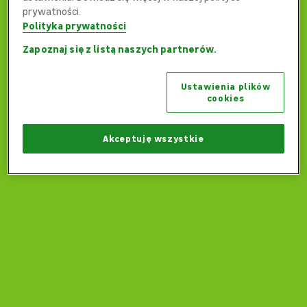
prywatności.
Polityka prywatności
Zapoznaj się z listą naszych partnerów.
Ups... Coś poszło nie tak...
Ustawienia plików
Czy możemy wrócić na stronę główną?
cookies
Wróć na stronę główną
Akceptuję wszystkie