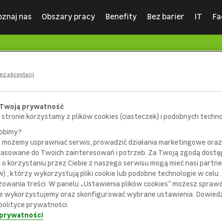
oznaj nas
Obszary pracy
Benefity
Bez barier
IT
Fa
ez akceptacji
 Twoją prywatność
 stronie korzystamy z plików cookies (ciasteczek) i podobnych technol
robimy?
m możemy usprawniać serwis, prowadzić działania marketingowe or
pasowane do Twoich zainteresowań i potrzeb. Za Twoją zgodą dostę
i o korzystaniu przez Ciebie z naszego serwisu mogą mieć nasi partne
) , którzy wykorzystują pliki cookie lub podobne technologie w celu
404
zowania treści. W panelu „Ustawienia plików cookies” możesz sprawdz
e wykorzystujemy oraz skonfigurować wybrane ustawienia. Dowiedz 
polityce prywatności.
 prywatności