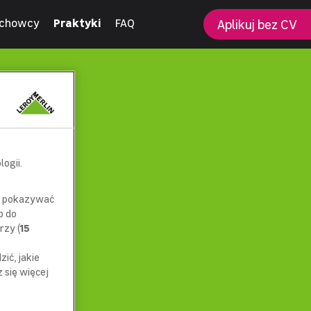
chowcy
Praktyki
FAQ
Aplikuj bez CV
ogii.
az pokazywać
p do
rzy (
15
ić, jakie
się więcej