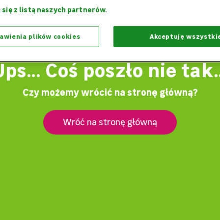
 się z listą naszych partnerów.
awienia plików cookies
Akceptuję wszystki
Ups... Coś poszło nie tak..
Czy możemy wrócić na stronę główną?
Wróć na stronę główną