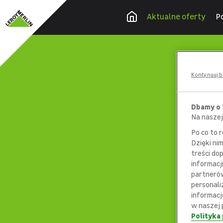
Aktualne oferty
P
Kontynuuj b
Dbamy o
Na naszej
Po co to 
Dzięki ni
treści do
informacj
partnerów
personali
informacj
w naszej 
Polityka