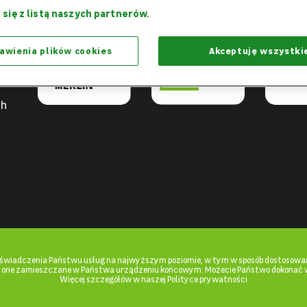
Razem
Dziękujemy,
Projekt 
 się z listą naszych partnerów.
możemy więcej
że jesteście z nami
praca - W
awienia plików cookies
Akceptuję wszystki
ch
u świadczenia Państwu usług na najwyższym poziomie, w tym w sposób dostosowan
ą one zamieszczane w Państwa urządzeniu końcowym. Możecie Państwo dokonać 
Więcej szczegółów w naszej Polityce prywatności