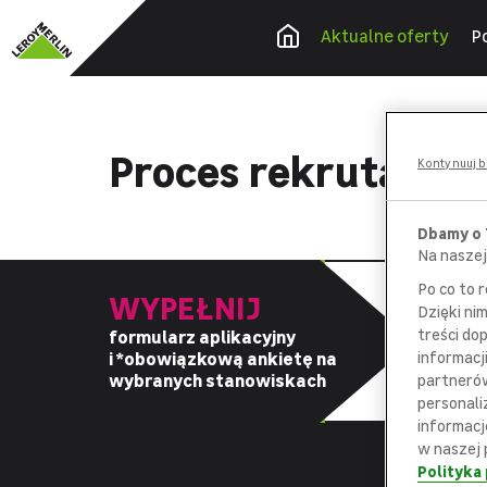
Aktualne oferty
P
Proces rekrutacyj
Kontynuuj b
Dbamy o
Na naszej
Po co to 
WYPEŁNIJ
Dzięki ni
treści do
formularz aplikacyjny
z
i *obowiązkową
ankietę na
informacj
d
wybranych stanowiskach
partnerów
personali
informacj
w naszej 
Polityka