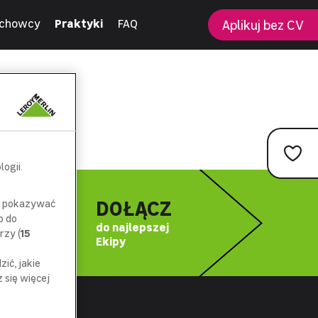
chowcy
Praktyki
FAQ
Aplikuj bez CV
ogii.
DOŁĄCZ
az pokazywać
p do
do najlepszej
rzy (
15
Ekipy
ić, jakie
się więcej