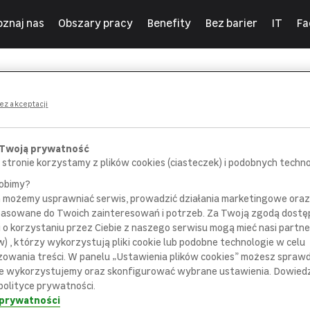
oznaj nas
Obszary pracy
Benefity
Bez barier
IT
Fa
ny
ez akceptacji
 Twoją prywatność
 stronie korzystamy z plików cookies (ciasteczek) i podobnych technol
robimy?
m możemy usprawniać serwis, prowadzić działania marketingowe or
POROZMAWIAJ
SPOTKAJ SIĘ
pasowane do Twoich zainteresowań i potrzeb. Za Twoją zgodą dostę
 pracownikiem
z bezpośrednim
i o korzystaniu przez Ciebie z naszego serwisu mogą mieć nasi partne
ziału rekrutacji
przełożonym
) , którzy wykorzystują pliki cookie lub podobne technologie w celu
zowania treści. W panelu „Ustawienia plików cookies” możesz sprawdz
e wykorzystujemy oraz skonfigurować wybrane ustawienia. Dowiedz 
polityce prywatności.
 prywatności