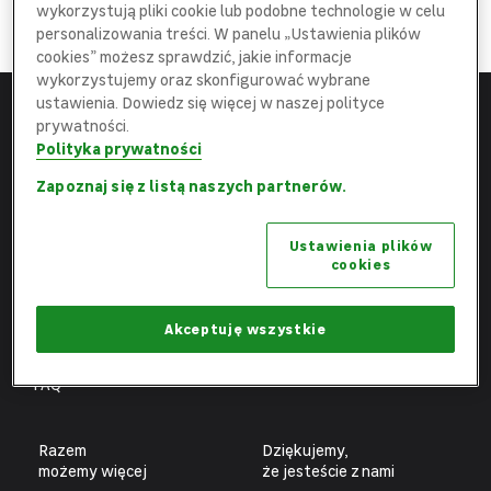
DOŁĄCZ
wykorzystują pliki cookie lub podobne technologie w celu
do najlepszej
Ekipy
personalizowania treści. W panelu „Ustawienia plików
cookies” możesz sprawdzić, jakie informacje
wykorzystujemy oraz skonfigurować wybrane
ustawienia. Dowiedz się więcej w naszej polityce
prywatności.
Menu
Leroy Merlin
Polityka prywatności
Strona główna
leroymerlin.pl
Zapoznaj się z listą naszych partnerów.
Aktualne oferty
Fundacja Leroy Merlin
Ustawienia plików
Poznaj nas
Biuro prasowe
cookies
Obszary pracy
Ochrona danych osobowych
Benefity
Ustawienia plików cookies
Akceptuję wszystkie
Fachowcy
FAQ
Razem
Dziękujemy,
możemy więcej
że jesteście z nami