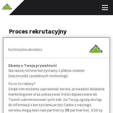
Proces rekrutacyjny
WYPEŁNIJ
Kontynuuj bez akceptacji
formularz aplikacyjny i *obowiązkową
ankietę na wybranych stanowiskach
Dbamy o Twoją prywatność
Na naszej stronie korzystamy z plików cookies
POROZMAWIAJ
(ciasteczek) i podobnych technologii.
z pracownikiem
działu rekrutacji
Po co to robimy?
Dzięki nim możemy usprawniać serwis, prowadzić działania
SPOTKAJ SIĘ
marketingowe oraz pokazywać treści dopasowane do
z bezpośrednim
przełożonym
Twoich zainteresowań i potrzeb. Za Twoją zgodą dostęp
do informacji o korzystaniu przez Ciebie z naszego
serwisu mogą mieć nasi partnerzy (
15
partnerów) , którzy