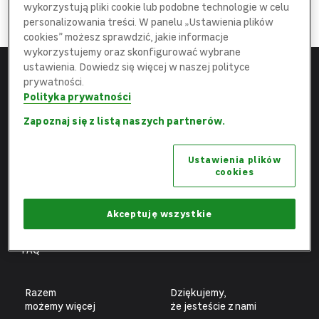
DOŁĄCZ
wykorzystują pliki cookie lub podobne technologie w celu
do najlepszej
Ekipy
personalizowania treści. W panelu „Ustawienia plików
cookies” możesz sprawdzić, jakie informacje
wykorzystujemy oraz skonfigurować wybrane
ustawienia. Dowiedz się więcej w naszej polityce
prywatności.
Menu
Leroy Merlin
Polityka prywatności
Strona główna
leroymerlin.pl
Zapoznaj się z listą naszych partnerów.
Aktualne oferty
Fundacja Leroy Merlin
Ustawienia plików
Poznaj nas
Biuro prasowe
cookies
Obszary pracy
Ochrona danych osobowych
Benefity
Ustawienia plików cookies
Akceptuję wszystkie
Fachowcy
FAQ
Razem
Dziękujemy,
możemy więcej
że jesteście z nami