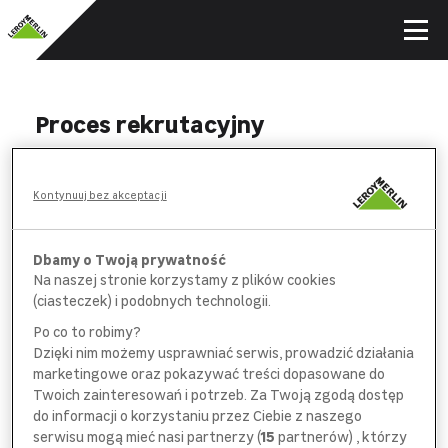
Proces rekrutacyjny
WYPEŁNIJ
Kontynuuj bez akceptacji
formularz aplikacyjny i *obowiązkową
ankietę na wybranych stanowiskach
Dbamy o Twoją prywatność
Na naszej stronie korzystamy z plików cookies
POROZMAWIAJ
(ciasteczek) i podobnych technologii.
z pracownikiem
działu rekrutacji
Po co to robimy?
Dzięki nim możemy usprawniać serwis, prowadzić działania
SPOTKAJ SIĘ
marketingowe oraz pokazywać treści dopasowane do
z bezpośrednim
przełożonym
Twoich zainteresowań i potrzeb. Za Twoją zgodą dostęp
do informacji o korzystaniu przez Ciebie z naszego
serwisu mogą mieć nasi partnerzy (
15
partnerów) , którzy