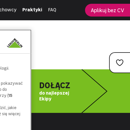
chowcy
Praktyki
FAQ
Aplikuj bez CV
ogii.
DOŁĄCZ
az pokazywać
p do
do najlepszej
rzy (
15
Ekipy
ić, jakie
się więcej