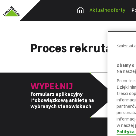
Aktualne oferty
P
Proces rekrutacyj
Kontynuuj b
Dbamy o
Na naszej
Po co to 
WYPEŁNIJ
Dzięki ni
treści do
formularz aplikacyjny
z
i *obowiązkową
ankietę na
informacj
d
wybranych stanowiskach
partnerów
personali
informacj
w naszej 
Polityka