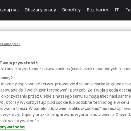
oznaj nas
Obszary pracy
Benefity
Bez barier
IT
Fa
ny
ez akceptacji
 Twoją prywatność
 stronie korzystamy z plików cookies (ciasteczek) i podobnych technol
robimy?
m możemy usprawniać serwis, prowadzić działania marketingowe or
POROZMAWIAJ
SPOTKAJ SIĘ
pasowane do Twoich zainteresowań i potrzeb. Za Twoją zgodą dostę
 pracownikiem
z bezpośrednim
i o korzystaniu przez Ciebie z naszego serwisu mogą mieć nasi partne
ziału rekrutacji
przełożonym
) , którzy wykorzystują pliki cookie lub podobne technologie w celu
zowania treści. W panelu „Ustawienia plików cookies” możesz sprawdz
e wykorzystujemy oraz skonfigurować wybrane ustawienia. Dowiedz 
polityce prywatności.
 prywatności