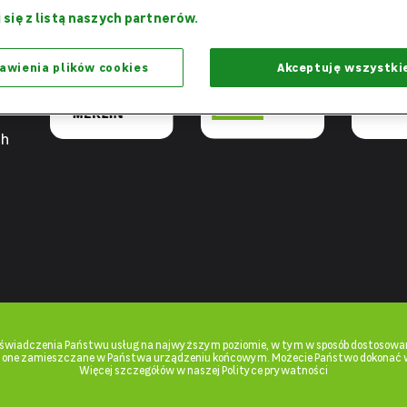
Razem
Dziękujemy,
Projekt 
 się z listą naszych partnerów.
możemy więcej
że jesteście z nami
praca - W
awienia plików cookies
Akceptuję wszystki
ch
u świadczenia Państwu usług na najwyższym poziomie, w tym w sposób dostosowan
ą one zamieszczane w Państwa urządzeniu końcowym. Możecie Państwo dokonać 
Więcej szczegółów w naszej Polityce prywatności