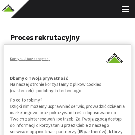
Proces rekrutacyjny
WYPEŁNIJ
Kontynuuj bez akceptacji
formularz aplikacyjny i *obowiązkową
ankietę na wybranych stanowiskach
Dbamy o Twoją prywatność
Na naszej stronie korzystamy z plików cookies
POROZMAWIAJ
(ciasteczek) i podobnych technologii.
z pracownikiem
działu rekrutacji
Po co to robimy?
Dzięki nim możemy usprawniać serwis, prowadzić działania
SPOTKAJ SIĘ
marketingowe oraz pokazywać treści dopasowane do
z bezpośrednim
przełożonym
Twoich zainteresowań i potrzeb. Za Twoją zgodą dostęp
do informacji o korzystaniu przez Ciebie z naszego
serwisu mogą mieć nasi partnerzy (
15
partnerów) , którzy