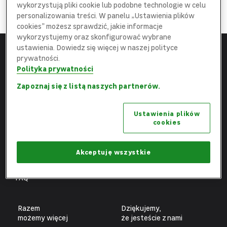
DOŁĄCZ
wykorzystują pliki cookie lub podobne technologie w celu
do najlepszej
Ekipy
personalizowania treści. W panelu „Ustawienia plików
cookies” możesz sprawdzić, jakie informacje
wykorzystujemy oraz skonfigurować wybrane
ustawienia. Dowiedz się więcej w naszej polityce
prywatności.
Menu
Leroy Merlin
Polityka prywatności
Strona główna
leroymerlin.pl
Zapoznaj się z listą naszych partnerów.
Aktualne oferty
Fundacja Leroy Merlin
Ustawienia plików
Poznaj nas
Biuro prasowe
cookies
Obszary pracy
Ochrona danych osobowych
Benefity
Ustawienia plików cookies
Akceptuję wszystkie
Fachowcy
FAQ
Razem
Dziękujemy,
możemy więcej
że jesteście z nami