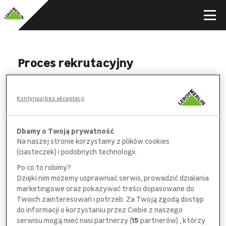
Proces rekrutacyjny
WYPEŁNIJ
Kontynuuj bez akceptacji
formularz aplikacyjny i *obowiązkową
ankietę na wybranych stanowiskach
Dbamy o Twoją prywatność
Na naszej stronie korzystamy z plików cookies
POROZMAWIAJ
(ciasteczek) i podobnych technologii.
z pracownikiem
działu rekrutacji
Po co to robimy?
Dzięki nim możemy usprawniać serwis, prowadzić działania
SPOTKAJ SIĘ
marketingowe oraz pokazywać treści dopasowane do
z bezpośrednim
przełożonym
Twoich zainteresowań i potrzeb. Za Twoją zgodą dostęp
do informacji o korzystaniu przez Ciebie z naszego
serwisu mogą mieć nasi partnerzy (
15
partnerów) , którzy