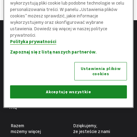
DOŁĄCZ
wykorzystują pliki cookie lub podobne technologie w celu
do najlepszej
Ekipy
personalizowania treści. W panelu „Ustawienia plików
cookies” możesz sprawdzić, jakie informacje
wykorzystujemy oraz skonfigurować wybrane
ustawienia. Dowiedz się więcej w naszej polityce
prywatności.
Menu
Leroy Merlin
Polityka prywatności
Strona główna
leroymerlin.pl
Zapoznaj się z listą naszych partnerów.
Aktualne oferty
Fundacja Leroy Merlin
Ustawienia plików
Poznaj nas
Biuro prasowe
cookies
Obszary pracy
Ochrona danych osobowych
Benefity
Ustawienia plików cookies
Akceptuję wszystkie
Fachowcy
FAQ
Razem
Dziękujemy,
możemy więcej
że jesteście z nami