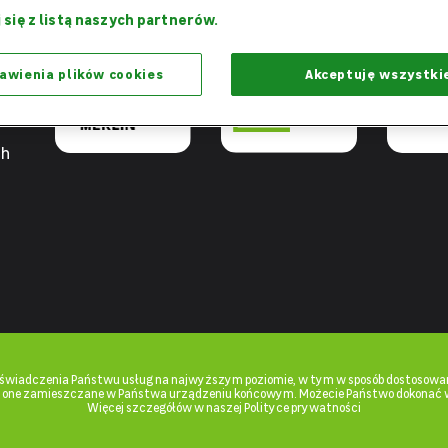
Razem
Dziękujemy,
Projekt 
 się z listą naszych partnerów.
możemy więcej
że jesteście z nami
praca - W
awienia plików cookies
Akceptuję wszystki
ch
u świadczenia Państwu usług na najwyższym poziomie, w tym w sposób dostosowan
ą one zamieszczane w Państwa urządzeniu końcowym. Możecie Państwo dokonać 
Więcej szczegółów w naszej Polityce prywatności