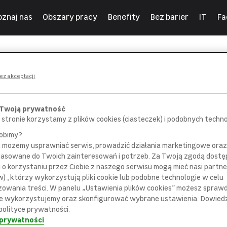
oznaj nas
Obszary pracy
Benefity
Bez barier
IT
Fa
ny
ez akceptacji
 Twoją prywatność
 stronie korzystamy z plików cookies (ciasteczek) i podobnych technol
robimy?
m możemy usprawniać serwis, prowadzić działania marketingowe or
POROZMAWIAJ
SPOTKAJ SIĘ
pasowane do Twoich zainteresowań i potrzeb. Za Twoją zgodą dostę
 pracownikiem
z bezpośrednim
i o korzystaniu przez Ciebie z naszego serwisu mogą mieć nasi partne
ziału rekrutacji
przełożonym
) , którzy wykorzystują pliki cookie lub podobne technologie w celu
zowania treści. W panelu „Ustawienia plików cookies” możesz sprawdz
e wykorzystujemy oraz skonfigurować wybrane ustawienia. Dowiedz 
polityce prywatności.
 prywatności