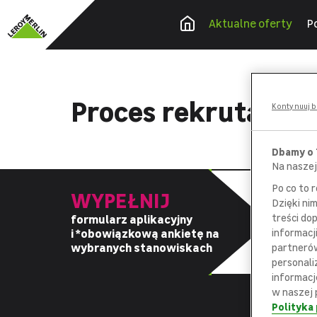
Aktualne oferty
P
Proces rekrutacyj
Kontynuuj b
Dbamy o
Na naszej
Po co to 
WYPEŁNIJ
Dzięki ni
treści do
formularz aplikacyjny
z
i *obowiązkową
ankietę na
informacj
d
wybranych stanowiskach
partnerów
personali
informacj
w naszej 
Polityka