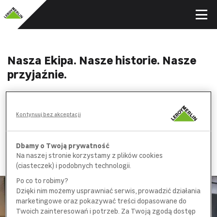
Nasza Ekipa. Nasze historie. Nasze
przyjaźnie.
Ekipę Leroy Merlin łączy coś więcej niż tylko praca. Obowiązki
to jedynie część tego, o co codziennie dbamy. Najważniejsze
jest dla nas wzajemne wsparcie w realizacji różnych celów.
Kontynuuj bez akceptacji
W naszej Ekipie są prawdziwi pasjonaci. To właśnie pasja jest
naszym motorem do działania, daje nam satysfakcję i radość
z pracy.
Dbamy o Twoją prywatność
Dowiedz się, dlaczego jest nam tu dobrze.
Na naszej stronie korzystamy z plików cookies
(ciasteczek) i podobnych technologii.
Po co to robimy?
Dzięki nim możemy usprawniać serwis, prowadzić działania
marketingowe oraz pokazywać treści dopasowane do
Twoich zainteresowań i potrzeb. Za Twoją zgodą dostęp