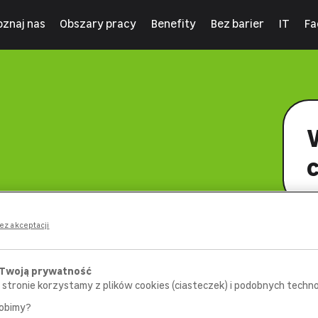
oznaj nas
Obszary pracy
Benefity
Bez barier
IT
Fa
ez akceptacji
 Twoją prywatność
 stronie korzystamy z plików cookies (ciasteczek) i podobnych technol
robimy?