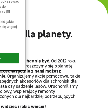
az pokazywać
p do
rzy (
15
ić, jakie
się więcej
 się dla planety.
e
y, w którym chce się być.
Od 2012 roku
oy Merlin. Troszczymy się o planetę
ańców.
Wspólnie z nami możesz
ie.
Organizujemy akcje pomocowe, takie
iezbędnych akcesoriów dla schronisk dla
iata czy sadzenie lasów. Uruchomiliśmy
ściowy, wspierający remonty
onych dla najbardziej potrzebujących.
idzieć i robić więcej!