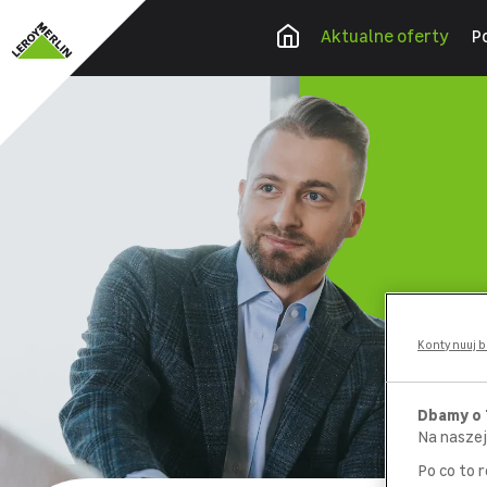
Aktualne oferty
P
Filtry
Nasze wartości
Obszar
Kontynuuj b
Dbamy o
Na naszej
Po co to 