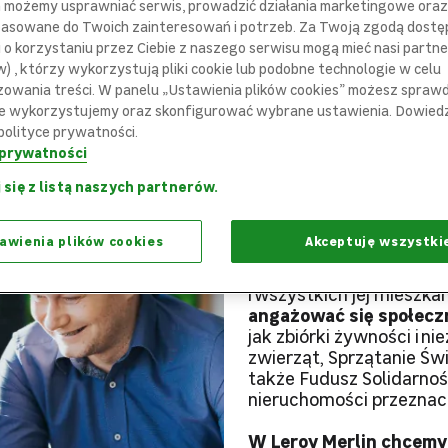
m możemy usprawniać serwis, prowadzić działania marketingowe or
pasowane do Twoich zainteresowań i potrzeb. Za Twoją zgodą dostę
i o korzystaniu przez Ciebie z naszego serwisu mogą mieć nasi partne
gażowany społecznie
) , którzy wykorzystują pliki cookie lub podobne technologie w celu
zowania treści. W panelu „Ustawienia plików cookies” możesz sprawdz
e wykorzystujemy oraz skonfigurować wybrane ustawienia. Dowiedz 
Angażujemy
polityce prywatności.
 prywatności
Dla Nas.
 się z listą naszych partnerów.
awienia plików cookies
Akceptuję wszystki
Tworzymy
miejsce prac
prowadzimy Fundację Ler
i wszystkich jej mieszk
angażować się społeczn
jak zbiórki żywności i n
zwierząt, Sprzątanie Św
także Fudusz Solidarno
nieruchomości przeznacz
W Leroy Merlin chcemy w