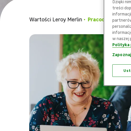
Dzięki ni
treści do
informacj
Wartości Leroy Merlin
Pracodawca zaan
partnerów
personali
informacj
w naszej 
Polityka
Zapoznaj
Ust