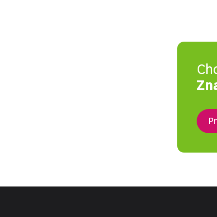
Ch
Zna
Pr