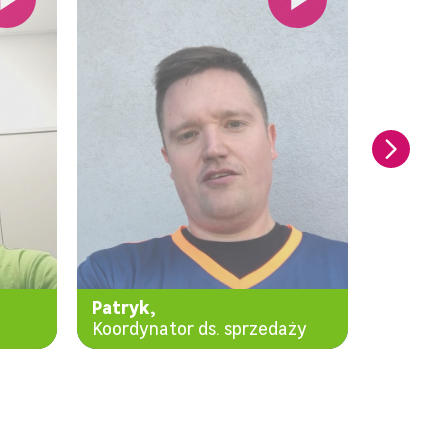
Patryk,
Agniesz
Koordynator ds. sprzedaży