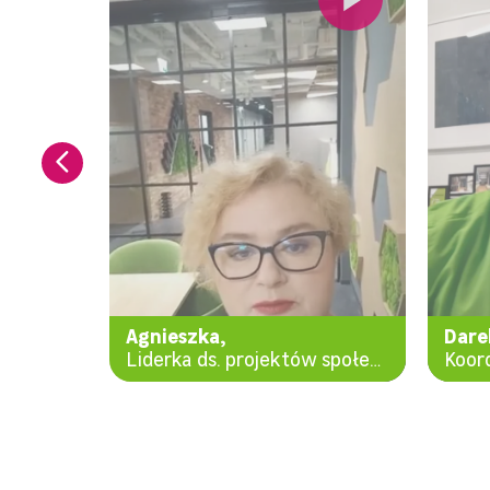
Agnieszka,
Dare
edaży
Liderka ds. projektów społecznych