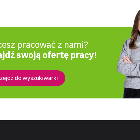
cesz pracować z nami?
jdź swoją ofertę pracy!
zejdź do wyszukiwarki