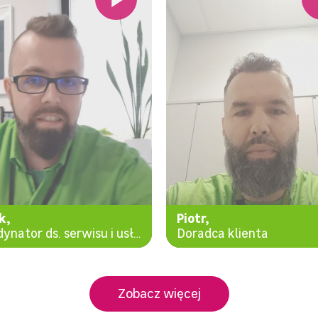
k,
Piotr,
Koordynator ds. serwisu i usług
Doradca klienta
Zobacz więcej