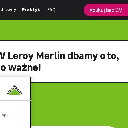
chowcy
Praktyki
FAQ
Aplikuj bez CV
W Leroy Merlin dbamy o to,
co ważne!
ogii.